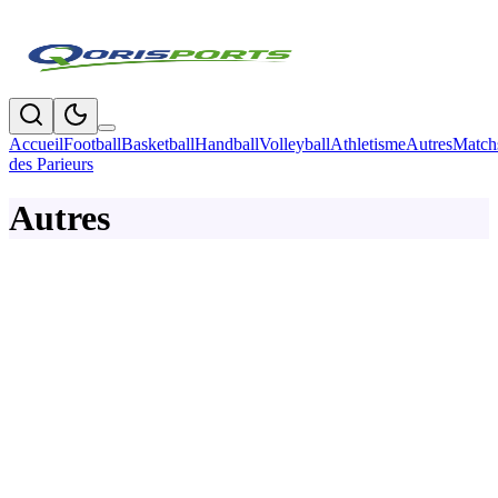
Accueil
Football
Basketball
Handball
Volleyball
Athletisme
Autres
Match
des Parieurs
Autres
Sports
Le TIFoP 2026 a livré son verdict : les champions
sont connus
Le Tournoi des Institutions de la Fonction Publique (TIFoP) 2026 a
pris fin après un mois de compétition. Découvrez les champions en
football, handball et pétanque de cette 9ᵉ édition.