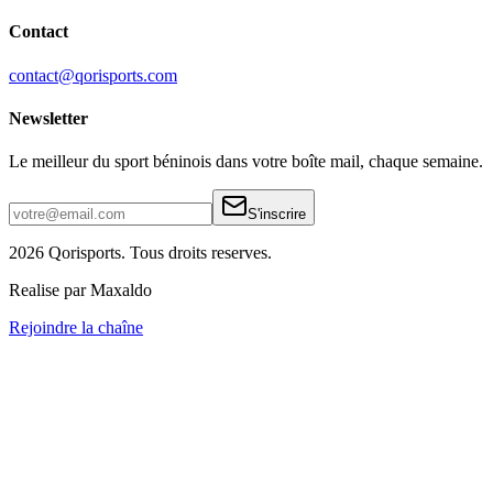
Contact
contact@qorisports.com
Newsletter
Le meilleur du sport béninois dans votre boîte mail, chaque semaine.
S'inscrire
2026 Qorisports. Tous droits reserves.
Realise par Maxaldo
Rejoindre la chaîne