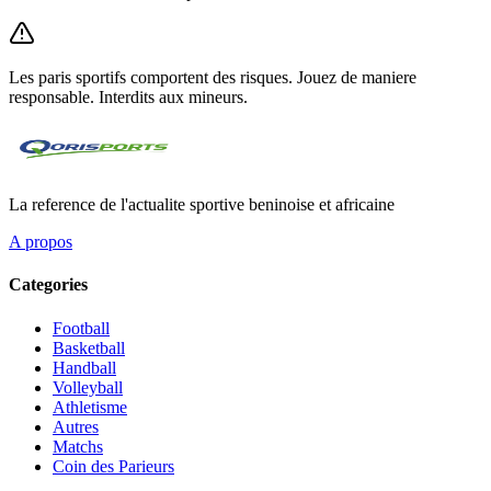
Les paris sportifs comportent des risques. Jouez de maniere
responsable. Interdits aux mineurs.
La reference de l'actualite sportive beninoise et africaine
A propos
Categories
Football
Basketball
Handball
Volleyball
Athletisme
Autres
Matchs
Coin des Parieurs