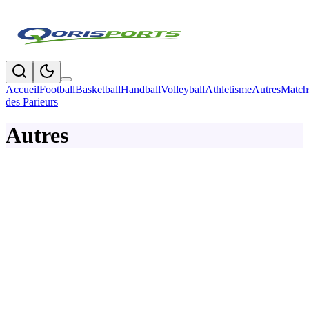
Accueil
Football
Basketball
Handball
Volleyball
Athletisme
Autres
Match
des Parieurs
Autres
Sports
Le TIFoP 2026 a livré son verdict : les champions
sont connus
Le Tournoi des Institutions de la Fonction Publique (TIFoP) 2026 a
pris fin après un mois de compétition. Découvrez les champions en
football, handball et pétanque de cette 9ᵉ édition.