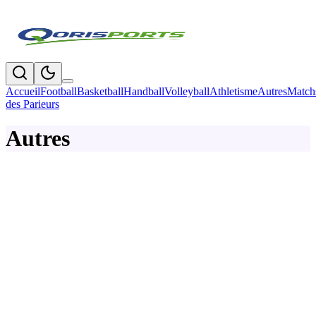
Accueil
Football
Basketball
Handball
Volleyball
Athletisme
Autres
Match
des Parieurs
Autres
Sports
Le TIFoP 2026 a livré son verdict : les champions
sont connus
Le Tournoi des Institutions de la Fonction Publique (TIFoP) 2026 a
pris fin après un mois de compétition. Découvrez les champions en
football, handball et pétanque de cette 9ᵉ édition.