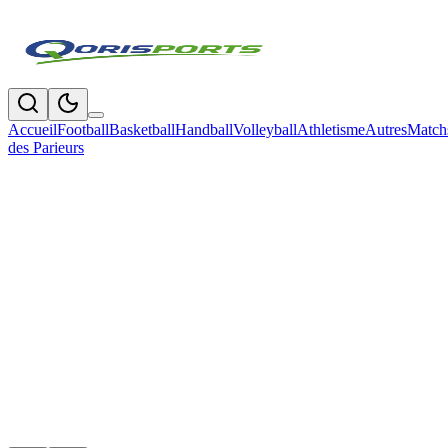
Accueil
Football
Basketball
Handball
Volleyball
Athletisme
Autres
Match
des Parieurs