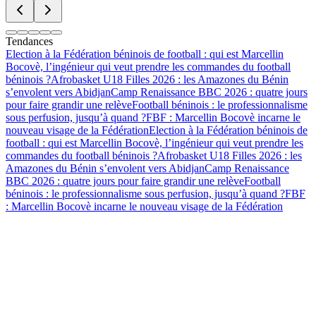
Tendances
Election à la Fédération béninois de football : qui est Marcellin
Bocovè, l’ingénieur qui veut prendre les commandes du football
béninois ?
Afrobasket U18 Filles 2026 : les Amazones du Bénin
s’envolent vers Abidjan
Camp Renaissance BBC 2026 : quatre jours
pour faire grandir une relève
Football béninois : le professionnalisme
sous perfusion, jusqu’à quand ?
FBF : Marcellin Bocovè incarne le
nouveau visage de la Fédération
Election à la Fédération béninois de
football : qui est Marcellin Bocovè, l’ingénieur qui veut prendre les
commandes du football béninois ?
Afrobasket U18 Filles 2026 : les
Amazones du Bénin s’envolent vers Abidjan
Camp Renaissance
BBC 2026 : quatre jours pour faire grandir une relève
Football
béninois : le professionnalisme sous perfusion, jusqu’à quand ?
FBF
: Marcellin Bocovè incarne le nouveau visage de la Fédération
Football